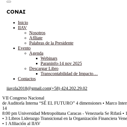
CONAI
Inicio
IIAV
Nosotros
Afíliate
Palabras de la Presidente
Evento
Agenda
Webinars
Paraninfo-14 nov 2025
Descargar Libro
Transcontabilidad de Impacto…
Contactos
iiavzla2018@gmail.com
(+58) 424.202.29.02
VII Congreso Nacional
de Auditoría Interna
“SÉ EL FUTURO”
4 dimensiones
• Marco Inter
14
8:00 pm
Universidad Metropolitana
Caracas - Venezuela
Se Rifará
• 
• 3 Libros Liderazgo Transicional en la Organización Financiera Ve
• 1 Afiliación al IIAV