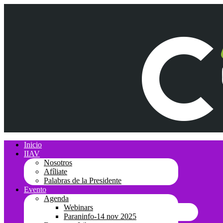
Inicio
IIAV
Nosotros
Afíliate
Palabras de la Presidente
Evento
Agenda
Webinars
Paraninfo-14 nov 2025